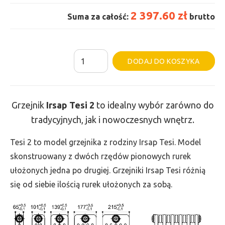
2 397.60 zł
Suma za całość:
brutto
ilość
Al
DODAJ DO KOSZYKA
Grzejnik
Irsap
Tesi
Grzejnik
Irsap Tesi
2
to idealny wybór zarówno do
2
tradycyjnych, jak i nowoczesnych wnętrz.
-
wys.
Tesi 2 to model grzejnika z rodziny Irsap Tesi. Model
885,
skonstruowany z dwóch rzędów pionowych rurek
szer.
ułożonych jedna po drugiej. Grzejniki Irsap Tesi różnią
1170,
się od siebie ilością rurek ułożonych za sobą.
moc
1604