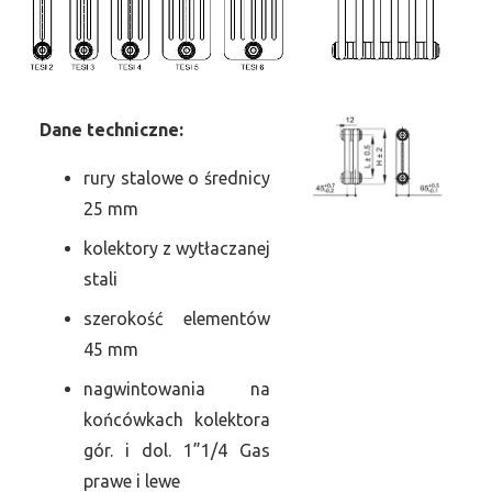
Dane
t
echniczne:
rury stalowe o średnicy
25 mm
kolektory z wytłaczanej
stali
szerokość elementów
45 mm
nagwintowania na
końcówkach kolektora
gór. i dol. 1”1/4 Gas
prawe i lewe