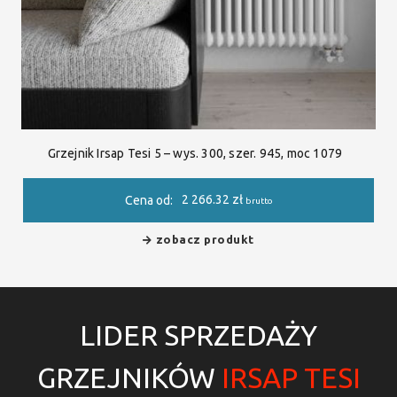
Grzejnik Irsap Tesi 5 – wys. 300, szer. 945, moc 1079
2 266.32
zł
Cena od:
brutto
zobacz produkt
LIDER SPRZEDAŻY
GRZEJNIKÓW
IRSAP TESI