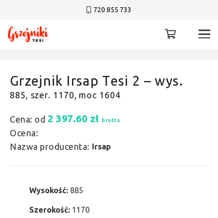
720 855 733
Grzejnik Irsap Tesi 2 – wys.
885, szer. 1170, moc 1604
2 397.60
zł
Cena: od
brutto
Ocena:
Nazwa producenta:
Irsap
Wysokość:
885
Szerokość:
1170