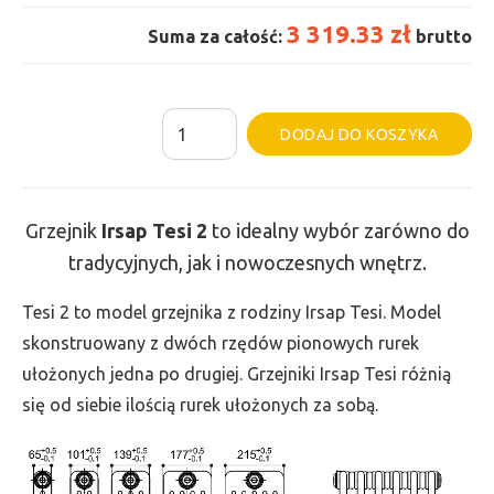
3 319.33 zł
Suma za całość:
brutto
ilość
Al
DODAJ DO KOSZYKA
Grzejnik
Irsap
Tesi
Grzejnik
Irsap Tesi
2
to idealny wybór zarówno do
2
tradycyjnych, jak i nowoczesnych wnętrz.
-
wys.
Tesi 2 to model grzejnika z rodziny Irsap Tesi. Model
885,
skonstruowany z dwóch rzędów pionowych rurek
szer.
ułożonych jedna po drugiej. Grzejniki Irsap Tesi różnią
1620,
się od siebie ilością rurek ułożonych za sobą.
moc
2220