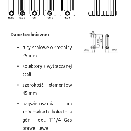
Dane
t
echniczne:
rury stalowe o średnicy
25 mm
kolektory z wytłaczanej
stali
szerokość elementów
45 mm
nagwintowania na
końcówkach kolektora
gór. i dol. 1”1/4 Gas
prawe i lewe