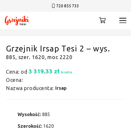
720 855 733
Grzejnik Irsap Tesi 2 – wys.
885, szer. 1620, moc 2220
3 319.33
zł
Cena: od
brutto
Ocena:
Nazwa producenta:
Irsap
Wysokość:
885
Szerokość:
1620