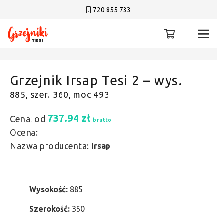
720 855 733
Grzejnik Irsap Tesi 2 – wys.
885, szer. 360, moc 493
737.94
zł
Cena: od
brutto
Ocena:
Nazwa producenta:
Irsap
Wysokość:
885
Szerokość:
360