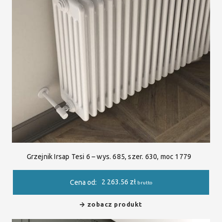
Grzejnik Irsap Tesi 6 – wys. 685, szer. 630, moc 1779
2 263.56
zł
Cena od:
brutto
zobacz produkt