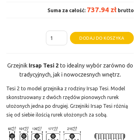
737.94 zł
Suma za całość:
brutto
ilość
Al
DODAJ DO KOSZYKA
Grzejnik
Irsap
Tesi
Grzejnik
Irsap Tesi
2
to idealny wybór zarówno do
2
tradycyjnych, jak i nowoczesnych wnętrz.
-
wys.
Tesi 2 to model grzejnika z rodziny Irsap Tesi. Model
885,
skonstruowany z dwóch rzędów pionowych rurek
szer.
ułożonych jedna po drugiej. Grzejniki Irsap Tesi różnią
360,
się od siebie ilością rurek ułożonych za sobą.
moc
493