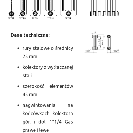
Dane
t
echniczne:
rury stalowe o średnicy
25 mm
kolektory z wytłaczanej
stali
szerokość elementów
45 mm
nagwintowania na
końcówkach kolektora
gór. i dol. 1”1/4 Gas
prawe i lewe