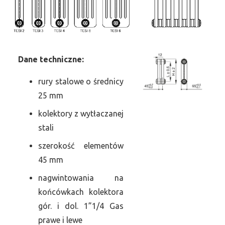
Dane
t
echniczne:
rury stalowe o średnicy
25 mm
kolektory z wytłaczanej
stali
szerokość elementów
45 mm
nagwintowania na
końcówkach kolektora
gór. i dol. 1”1/4 Gas
prawe i lewe