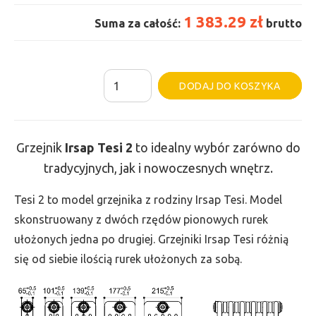
1 383.29 zł
Suma za całość:
brutto
ilość
Al
DODAJ DO KOSZYKA
Grzejnik
Irsap
Tesi
Grzejnik
Irsap Tesi
2
to idealny wybór zarówno do
2
tradycyjnych, jak i nowoczesnych wnętrz.
-
wys.
Tesi 2 to model grzejnika z rodziny Irsap Tesi. Model
885,
skonstruowany z dwóch rzędów pionowych rurek
szer.
ułożonych jedna po drugiej. Grzejniki Irsap Tesi różnią
675,
się od siebie ilością rurek ułożonych za sobą.
moc
925