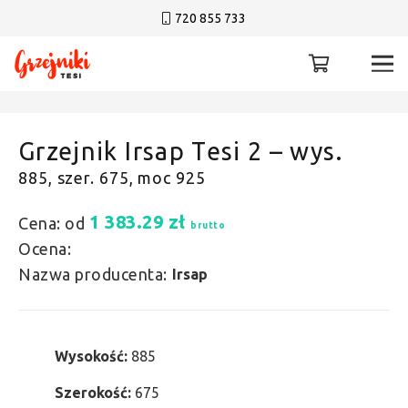
720 855 733
Grzejnik Irsap Tesi 2 – wys.
885, szer. 675, moc 925
1 383.29
zł
Cena: od
brutto
Ocena:
Nazwa producenta:
Irsap
Wysokość:
885
Szerokość:
675