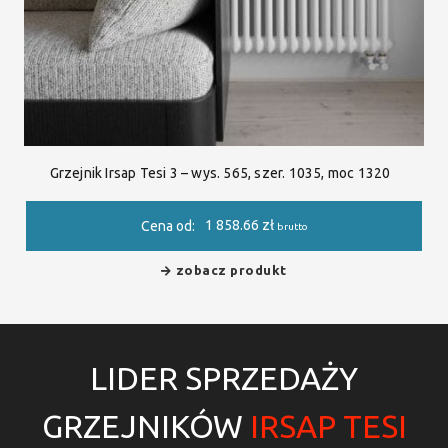
Grzejnik Irsap Tesi 3 – wys. 565, szer. 1035, moc 1320
1 858.66
zł
Cena od:
brutto
zobacz produkt
LIDER SPRZEDAŻY
GRZEJNIKÓW
IRSAP TESI