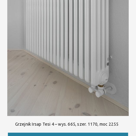
Grzejnik Irsap Tesi 4 – wys. 665, szer. 1170, moc 2255