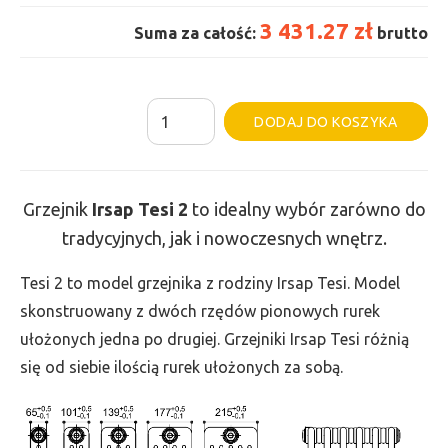
3 431.27 zł
Suma za całość:
brutto
ilość
Al
DODAJ DO KOSZYKA
Grzejnik
Irsap
Tesi
Grzejnik
Irsap Tesi
2
to idealny wybór zarówno do
2
tradycyjnych, jak i nowoczesnych wnętrz.
-
wys.
Tesi 2 to model grzejnika z rodziny Irsap Tesi. Model
900,
skonstruowany z dwóch rzędów pionowych rurek
szer.
ułożonych jedna po drugiej. Grzejniki Irsap Tesi różnią
1665,
się od siebie ilością rurek ułożonych za sobą.
moc
2318