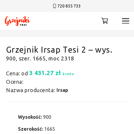
720 855 733
Grzejnik Irsap Tesi 2 – wys.
900, szer. 1665, moc 2318
3 431.27
zł
Cena: od
brutto
Ocena:
Nazwa producenta:
Irsap
Wysokość:
900
Szerokość:
1665