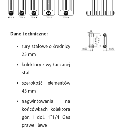
Dane
t
echniczne:
rury stalowe o średnicy
25 mm
kolektory z wytłaczanej
stali
szerokość elementów
45 mm
nagwintowania na
końcówkach kolektora
gór. i dol. 1”1/4 Gas
prawe i lewe