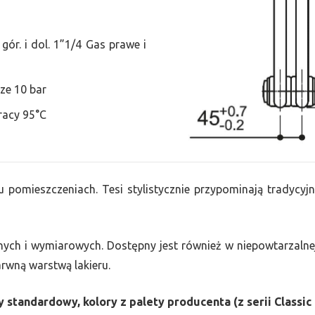
ór. i dol. 1”1/4 Gas prawe i
ze 10 bar
racy 95°C
u pomieszczeniach. Tesi stylistycznie przypominają tradycyjn
nych i wymiarowych. Dostępny jest również w niepowtarzalnej
barwną warstwą lakieru.
 standardowy, kolory z palety producenta (z serii Classic 