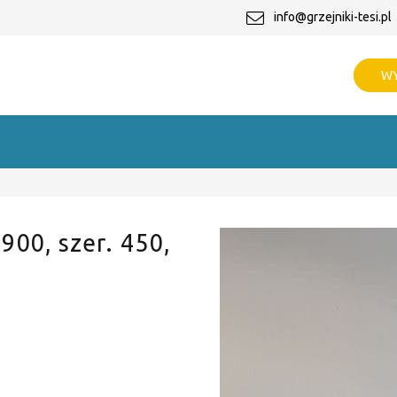
info@grzejniki-tesi.pl
WY
 900, szer. 450,