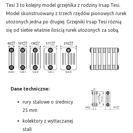
wys.
Tesi 3 to kolejny model grzejnika z rodziny Irsap Tesi.
1000,
Model skonstruowany z trzech rzędów pionowych rurek
szer.
ułożonych jedna po drugiej. Grzejniki Irsap Tesi różnią
1485,
się od siebie właśnie ilością rurek ułożonych za sobą.
moc
3194
Dane
t
echniczne:
rury stalowe o średnicy
25 mm
kolektory z wytłaczanej
stali