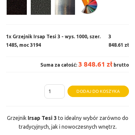
1x
Grzejnik Irsap Tesi 3 - wys. 1000, szer.
3
1485, moc 3194
848.61 zł
3 848.61 zł
Suma za całość:
brutto
ilość
Al
DODAJ DO KOSZYKA
Grzejnik
Irsap
Tesi
Grzejnik
Irsap Tesi
3
to idealny wybór zarówno do
3
tradycyjnych, jak i nowoczesnych wnętrz.
-