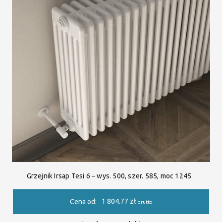
Grzejnik Irsap Tesi 6 – wys. 500, szer. 585, moc 1245
1 804.77
zł
Cena od:
brutto