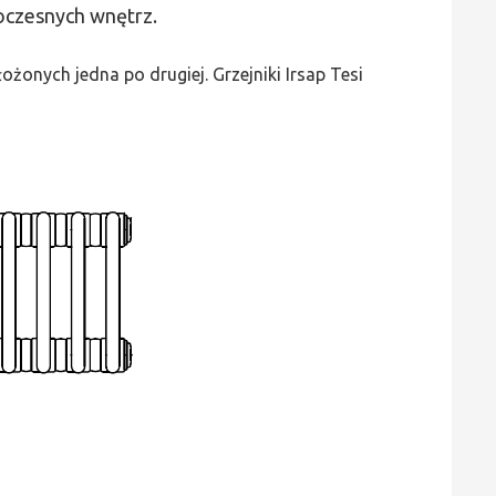
woczesnych wnętrz.
3
-
żonych jedna po drugiej. Grzejniki Irsap Tesi
wys.
1200,
szer.
945,
moc
2410