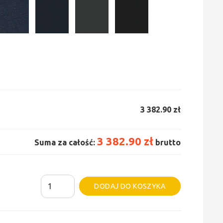
3 382.90 zł
3 382.90 zł
Suma za całość:
brutto
ilość
Alternative:
DODAJ DO KOSZYKA
Grzejnik
Irsap
Tesi