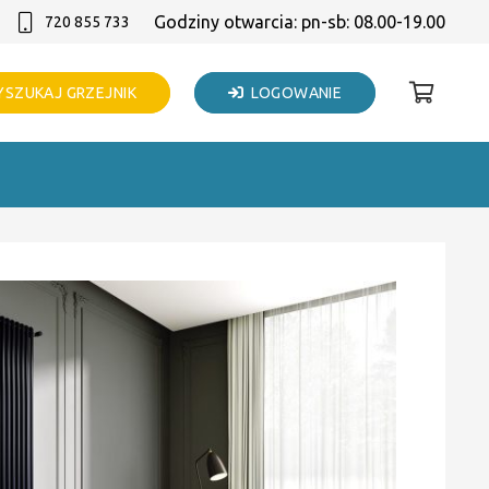
Godziny otwarcia: pn-sb: 08.00-19.00
720 855 733
SZUKAJ GRZEJNIK
LOGOWANIE