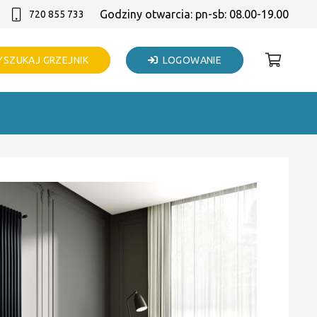
Godziny otwarcia: pn-sb: 08.00-19.00
720 855 733
SZUKAJ GRZEJNIK
LOGOWANIE