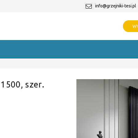
info@grzejniki-tesi.pl
WY
 1500, szer.