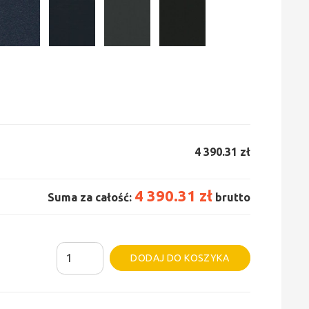
4 390.31 zł
4 390.31 zł
Suma za całość:
brutto
ilość
Alternative:
DODAJ DO KOSZYKA
Grzejnik
Irsap
Tesi