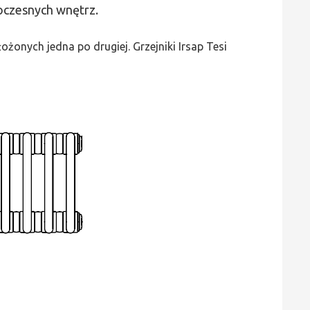
woczesnych wnętrz.
3
-
żonych jedna po drugiej. Grzejniki Irsap Tesi
wys.
1500,
szer.
990,
moc
3118