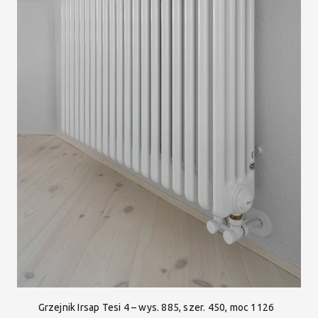
Grzejnik Irsap Tesi 4 – wys. 885, szer. 450, moc 1126