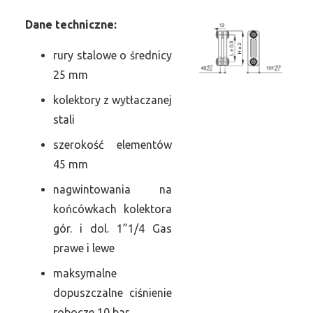
Dane
t
echniczne:
rury stalowe o średnicy
25 mm
kolektory z wytłaczanej
stali
szerokość elementów
45 mm
nagwintowania na
końcówkach kolektora
gór. i dol. 1”1/4 Gas
prawe i lewe
maksymalne
dopuszczalne ciśnienie
robocze 10 bar