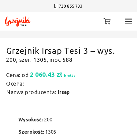
720 855 733
Grzejnik Irsap Tesi 3 – wys.
200, szer. 1305, moc 588
2 060.43
zł
Cena: od
brutto
Ocena:
Nazwa producenta:
Irsap
Wysokość:
200
Szerokość:
1305