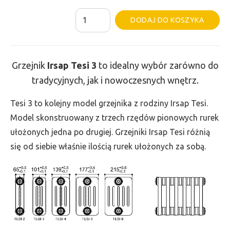
ilość
Al
DODAJ DO KOSZYKA
Grzejnik
Irsap
Tesi
Grzejnik
Irsap Tesi
3
to idealny wybór zarówno do
3
tradycyjnych, jak i nowoczesnych wnętrz.
-
wys.
Tesi 3 to kolejny model grzejnika z rodziny Irsap Tesi.
200,
Model skonstruowany z trzech rzędów pionowych rurek
szer.
ułożonych jedna po drugiej. Grzejniki Irsap Tesi różnią
1305,
się od siebie właśnie ilością rurek ułożonych za sobą.
moc
588