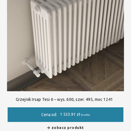
Grzejnik Irsap Tesi 6 – wys. 600, szer. 495, moc 1241
1 533.91
zł
Cena od:
brutto
zobacz produkt