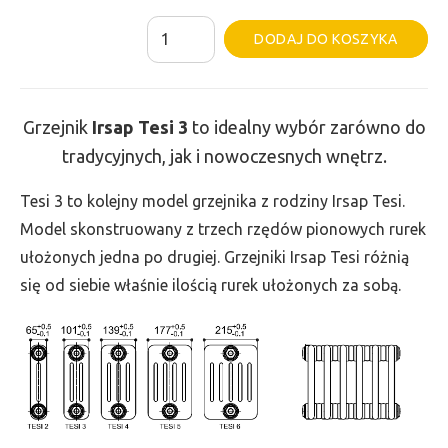
ilość
Al
DODAJ DO KOSZYKA
Grzejnik
Irsap
Tesi
Grzejnik
Irsap Tesi
3
to idealny wybór zarówno do
3
tradycyjnych, jak i nowoczesnych wnętrz.
-
wys.
Tesi 3 to kolejny model grzejnika z rodziny Irsap Tesi.
200,
Model skonstruowany z trzech rzędów pionowych rurek
szer.
ułożonych jedna po drugiej. Grzejniki Irsap Tesi różnią
1485,
się od siebie właśnie ilością rurek ułożonych za sobą.
moc
670