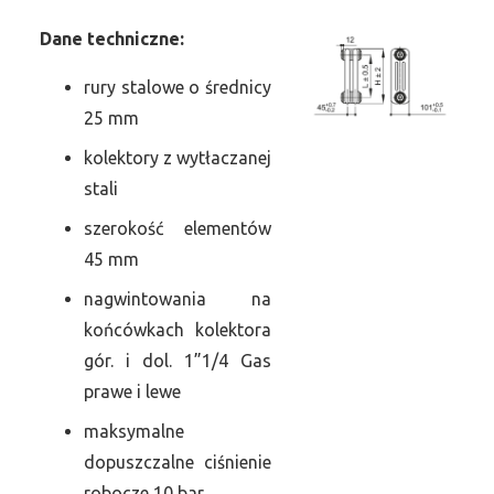
Dane
t
echniczne:
rury stalowe o średnicy
25 mm
kolektory z wytłaczanej
stali
szerokość elementów
45 mm
nagwintowania na
końcówkach kolektora
gór. i dol. 1”1/4 Gas
prawe i lewe
maksymalne
dopuszczalne ciśnienie
robocze 10 bar