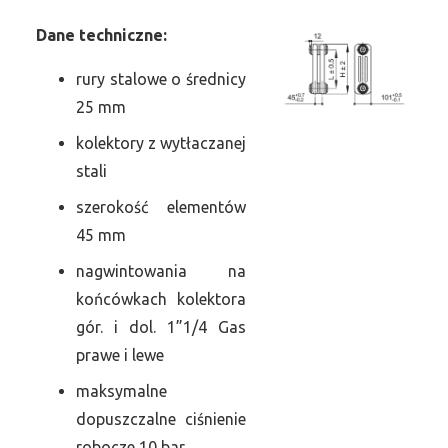
Dane
t
echniczne:
rury stalowe o średnicy
25 mm
kolektory z wytłaczanej
stali
szerokość elementów
45 mm
nagwintowania na
końcówkach kolektora
gór. i dol. 1”1/4 Gas
prawe i lewe
maksymalne
dopuszczalne ciśnienie
robocze 10 bar