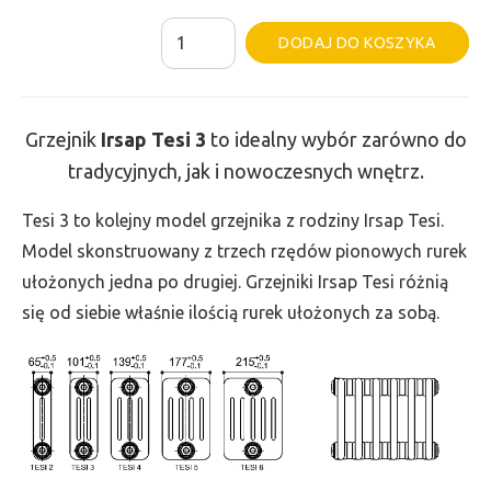
ilość
Al
DODAJ DO KOSZYKA
Grzejnik
Irsap
Tesi
Grzejnik
Irsap Tesi
3
to idealny wybór zarówno do
3
tradycyjnych, jak i nowoczesnych wnętrz.
-
wys.
Tesi 3 to kolejny model grzejnika z rodziny Irsap Tesi.
200,
Model skonstruowany z trzech rzędów pionowych rurek
szer.
ułożonych jedna po drugiej. Grzejniki Irsap Tesi różnią
405,
się od siebie właśnie ilością rurek ułożonych za sobą.
moc
183