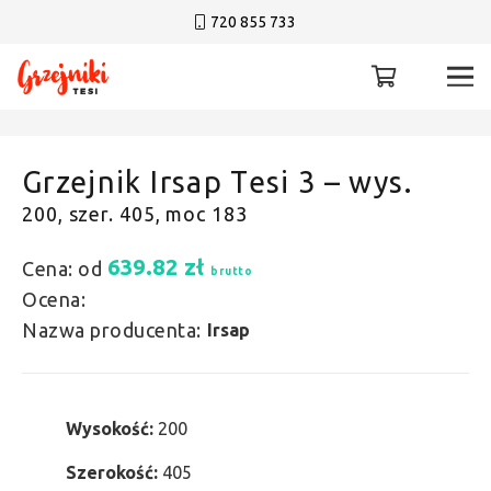
720 855 733
Grzejnik Irsap Tesi 3 – wys.
200, szer. 405, moc 183
639.82
zł
Cena: od
brutto
Ocena:
Nazwa producenta:
Irsap
Wysokość:
200
Szerokość:
405