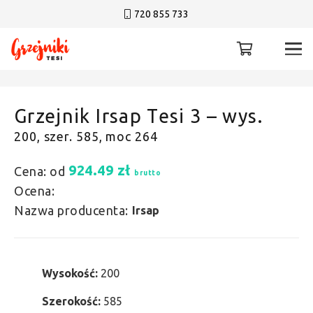
720 855 733
Grzejnik Irsap Tesi 3 – wys.
200, szer. 585, moc 264
924.49
zł
Cena: od
brutto
Ocena:
Nazwa producenta:
Irsap
Wysokość:
200
Szerokość:
585