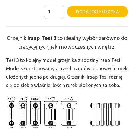
ilość
Al
DODAJ DO KOSZYKA
Grzejnik
Irsap
Tesi
Grzejnik
Irsap Tesi
3
to idealny wybór zarówno do
3
tradycyjnych, jak i nowoczesnych wnętrz.
-
wys.
Tesi 3 to kolejny model grzejnika z rodziny Irsap Tesi.
200,
Model skonstruowany z trzech rzędów pionowych rurek
szer.
ułożonych jedna po drugiej. Grzejniki Irsap Tesi różnią
585,
się od siebie właśnie ilością rurek ułożonych za sobą.
moc
264