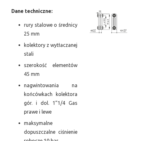
Dane
t
echniczne:
rury stalowe o średnicy
25 mm
kolektory z wytłaczanej
stali
szerokość elementów
45 mm
nagwintowania na
końcówkach kolektora
gór. i dol. 1”1/4 Gas
prawe i lewe
maksymalne
dopuszczalne ciśnienie
robocze 10 bar