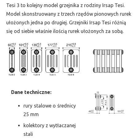
wys.
Tesi 3 to kolejny model grzejnika z rodziny Irsap Tesi.
2000,
Model skonstruowany z trzech rzędów pionowych rurek
szer.
ułożonych jedna po drugiej. Grzejniki Irsap Tesi różnią
270,
się od siebie właśnie ilością rurek ułożonych za sobą.
moc
1123
Dane
t
echniczne:
rury stalowe o średnicy
25 mm
kolektory z wytłaczanej
stali