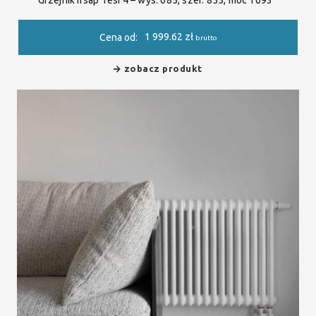
Grzejnik Irsap Tesi 4 – wys. 685, szer. 855, moc 1693
1 999.62
zł
Cena od:
brutto
zobacz produkt