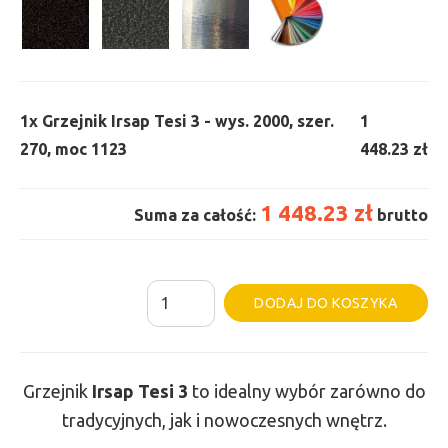
1x
Grzejnik Irsap Tesi 3 - wys. 2000, szer.
1
270, moc 1123
448.23 zł
1 448.23 zł
Suma za całość:
brutto
ilość
Al
DODAJ DO KOSZYKA
Grzejnik
Irsap
Tesi
Grzejnik
Irsap Tesi
3
to idealny wybór zarówno do
3
tradycyjnych, jak i nowoczesnych wnętrz.
-