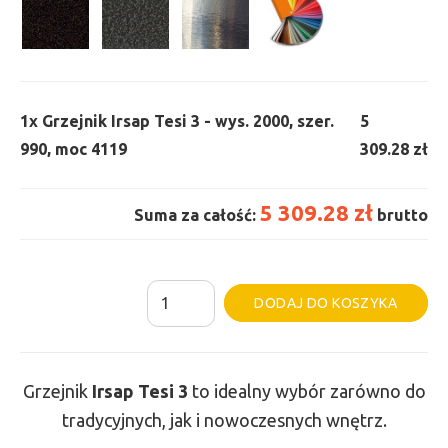
1x
Grzejnik Irsap Tesi 3 - wys. 2000, szer.
5
990, moc 4119
309.28 zł
5 309.28 zł
Suma za całość:
brutto
ilość
Al
DODAJ DO KOSZYKA
Grzejnik
Irsap
Tesi
Grzejnik
Irsap Tesi
3
to idealny wybór zarówno do
3
tradycyjnych, jak i nowoczesnych wnętrz.
-