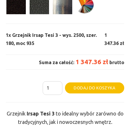
1x
Grzejnik Irsap Tesi 3 - wys. 2500, szer.
1
180, moc 935
347.36 zł
1 347.36 zł
Suma za całość:
brutto
ilość
Al
DODAJ DO KOSZYKA
Grzejnik
Irsap
Tesi
Grzejnik
Irsap Tesi
3
to idealny wybór zarówno do
3
tradycyjnych, jak i nowoczesnych wnętrz.
-