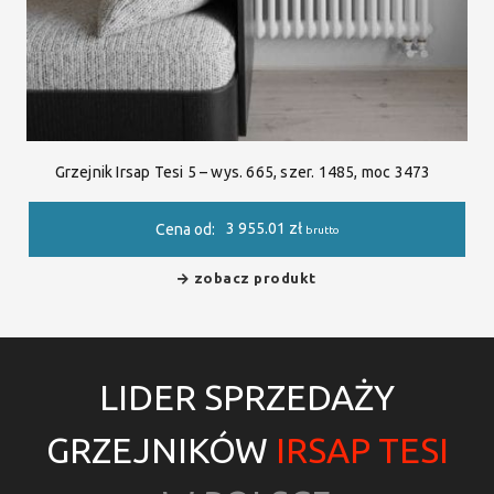
Grzejnik Irsap Tesi 5 – wys. 665, szer. 1485, moc 3473
3 955.01
zł
Cena od:
brutto
zobacz produkt
LIDER SPRZEDAŻY
GRZEJNIKÓW
IRSAP TESI