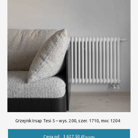
Grzejnik Irsap Tesi 5 – wys. 200, szer. 1710, moc 1204
3 627.50
zł
Cena od:
brutto