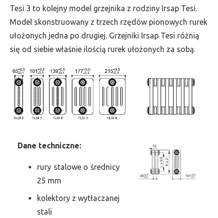
wys.
Tesi 3 to kolejny model grzejnika z rodziny Irsap Tesi.
2500,
Model skonstruowany z trzech rzędów pionowych rurek
szer.
ułożonych jedna po drugiej. Grzejniki Irsap Tesi różnią
180,
się od siebie właśnie ilością rurek ułożonych za sobą.
moc
935
Dane
t
echniczne:
rury stalowe o średnicy
25 mm
kolektory z wytłaczanej
stali