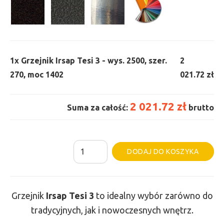
1x
Grzejnik Irsap Tesi 3 - wys. 2500, szer.
2
270, moc 1402
021.72 zł
2 021.72 zł
Suma za całość:
brutto
ilość
Al
DODAJ DO KOSZYKA
Grzejnik
Irsap
Tesi
Grzejnik
Irsap Tesi
3
to idealny wybór zarówno do
3
tradycyjnych, jak i nowoczesnych wnętrz.
-