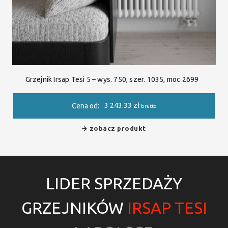
Grzejnik Irsap Tesi 5 – wys. 750, szer. 1035, moc 2699
3 243.33
zł
Cena od:
brutto
zobacz produkt
LIDER SPRZEDAŻY
GRZEJNIKÓW
IRSAP TESI