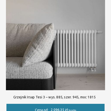
Grzejnik Irsap Tesi 3 – wys. 885, szer. 945, moc 1815
2 096.35
zł
Cena od:
brutto