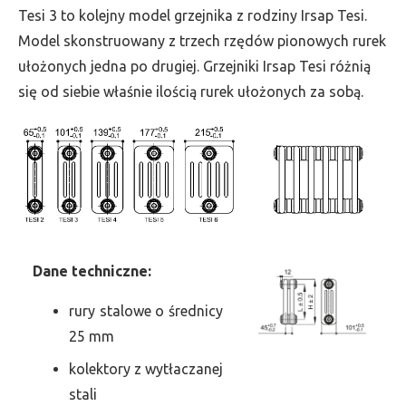
wys.
Tesi 3 to kolejny model grzejnika z rodziny Irsap Tesi.
2500,
Model skonstruowany z trzech rzędów pionowych rurek
szer.
ułożonych jedna po drugiej. Grzejniki Irsap Tesi różnią
270,
się od siebie właśnie ilością rurek ułożonych za sobą.
moc
1402
Dane
t
echniczne:
rury stalowe o średnicy
25 mm
kolektory z wytłaczanej
stali