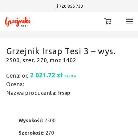
720 855 733
Grzejnik Irsap Tesi 3 – wys.
2500, szer. 270, moc 1402
2 021.72
zł
Cena: od
brutto
Ocena:
Nazwa producenta:
Irsap
Wysokość:
2500
Szerokość:
270