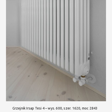
Grzejnik Irsap Tesi 4 – wys. 600, szer. 1620, moc 2843