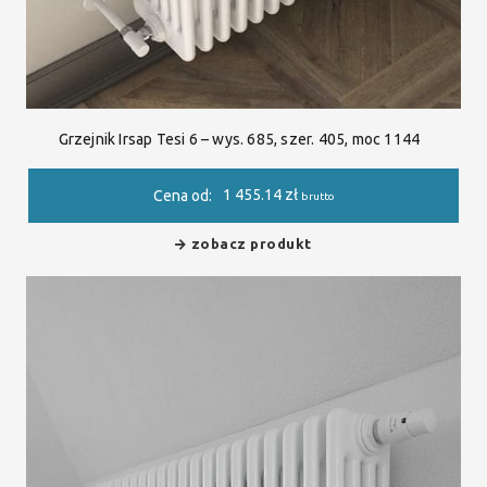
Grzejnik Irsap Tesi 6 – wys. 685, szer. 405, moc 1144
1 455.14
zł
Cena od:
brutto
zobacz produkt