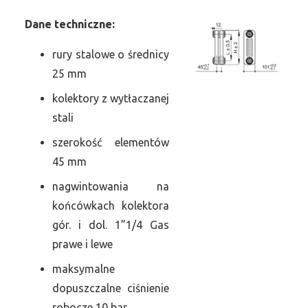
Dane
t
echniczne:
rury stalowe o średnicy
25 mm
kolektory z wytłaczanej
stali
szerokość elementów
45 mm
nagwintowania na
końcówkach kolektora
gór. i dol. 1”1/4 Gas
prawe i lewe
maksymalne
dopuszczalne ciśnienie
robocze 10 bar