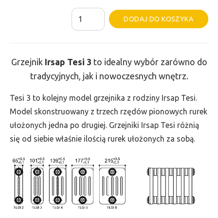
ilość
Al
DODAJ DO KOSZYKA
Grzejnik
Irsap
Tesi
Grzejnik
Irsap Tesi
3
to idealny wybór zarówno do
3
tradycyjnych, jak i nowoczesnych wnętrz.
-
wys.
Tesi 3 to kolejny model grzejnika z rodziny Irsap Tesi.
300,
Model skonstruowany z trzech rzędów pionowych rurek
szer.
ułożonych jedna po drugiej. Grzejniki Irsap Tesi różnią
1170,
się od siebie właśnie ilością rurek ułożonych za sobą.
moc
845