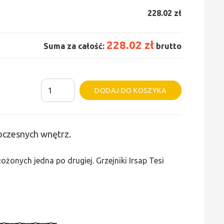
228.02 zł
228.02 zł
Suma za całość:
brutto
ilość
Alternative:
DODAJ DO KOSZYKA
Grzejnik
Irsap
Tesi
woczesnych wnętrz.
3
-
żonych jedna po drugiej. Grzejniki Irsap Tesi
wys.
300,
szer.
135,