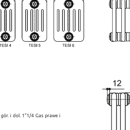
ór. i dol. 1”1/4 Gas prawe i