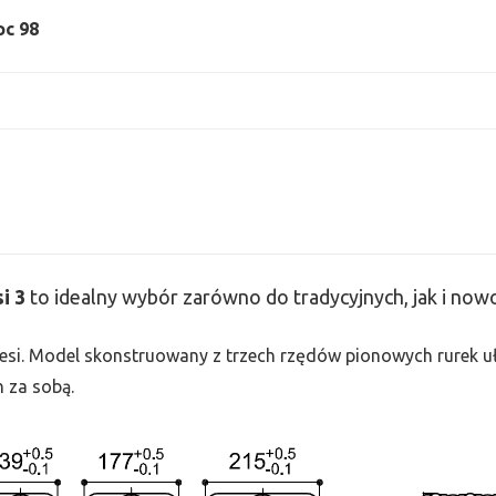
oc 98
si
3
to idealny wybór zarówno do tradycyjnych, jak i no
 Tesi. Model skonstruowany z trzech rzędów pionowych rurek uło
h za sobą.