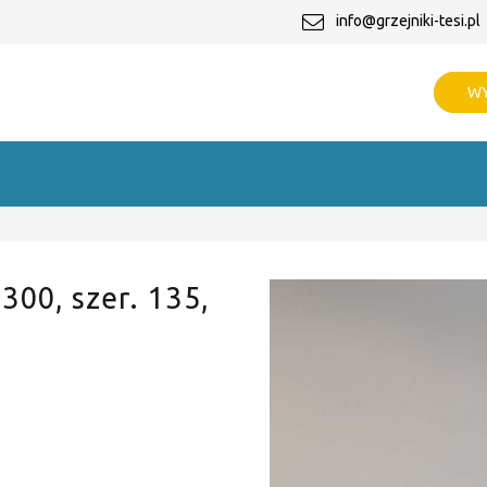
info@grzejniki-tesi.pl
WY
 300, szer. 135,