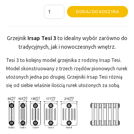
ilość
Al
DODAJ DO KOSZYKA
Grzejnik
Irsap
Tesi
Grzejnik
Irsap Tesi
3
to idealny wybór zarówno do
3
tradycyjnych, jak i nowoczesnych wnętrz.
-
wys.
Tesi 3 to kolejny model grzejnika z rodziny Irsap Tesi.
300,
Model skonstruowany z trzech rzędów pionowych rurek
szer.
ułożonych jedna po drugiej. Grzejniki Irsap Tesi różnią
1800,
się od siebie właśnie ilością rurek ułożonych za sobą.
moc
1300