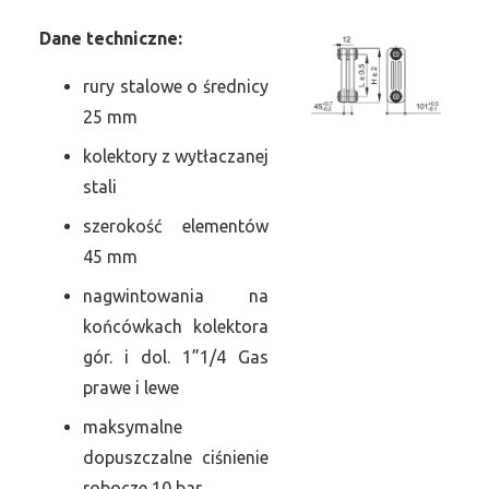
Dane
t
echniczne:
rury stalowe o średnicy
25 mm
kolektory z wytłaczanej
stali
szerokość elementów
45 mm
nagwintowania na
końcówkach kolektora
gór. i dol. 1”1/4 Gas
prawe i lewe
maksymalne
dopuszczalne ciśnienie
robocze 10 bar