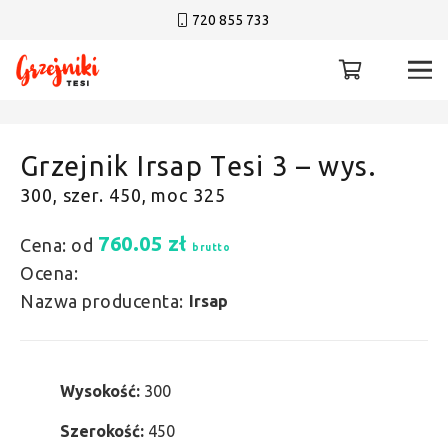
720 855 733
Grzejnik Irsap Tesi 3 – wys.
300, szer. 450, moc 325
760.05
zł
Cena: od
brutto
Ocena:
Nazwa producenta:
Irsap
Wysokość:
300
Szerokość:
450