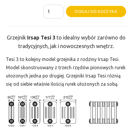
ilość
Al
DODAJ DO KOSZYKA
Grzejnik
Irsap
Tesi
Grzejnik
Irsap Tesi
3
to idealny wybór zarówno do
3
tradycyjnych, jak i nowoczesnych wnętrz.
-
wys.
Tesi 3 to kolejny model grzejnika z rodziny Irsap Tesi.
300,
Model skonstruowany z trzech rzędów pionowych rurek
szer.
ułożonych jedna po drugiej. Grzejniki Irsap Tesi różnią
450,
się od siebie właśnie ilością rurek ułożonych za sobą.
moc
325