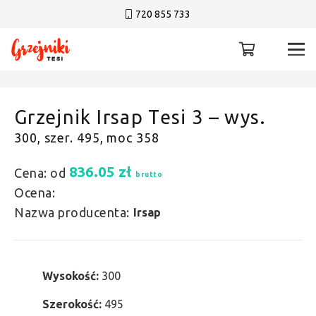
720 855 733
Grzejnik Irsap Tesi 3 – wys.
300, szer. 495, moc 358
836.05
zł
Cena: od
brutto
Ocena:
Nazwa producenta:
Irsap
Wysokość:
300
Szerokość:
495