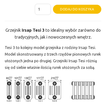
ilość
Al
DODAJ DO KOSZYKA
Grzejnik
Irsap
Tesi
Grzejnik
Irsap Tesi
3
to idealny wybór zarówno do
3
tradycyjnych, jak i nowoczesnych wnętrz.
-
wys.
Tesi 3 to kolejny model grzejnika z rodziny Irsap Tesi.
300,
Model skonstruowany z trzech rzędów pionowych rurek
szer.
ułożonych jedna po drugiej. Grzejniki Irsap Tesi różnią
495,
się od siebie właśnie ilością rurek ułożonych za sobą.
moc
358