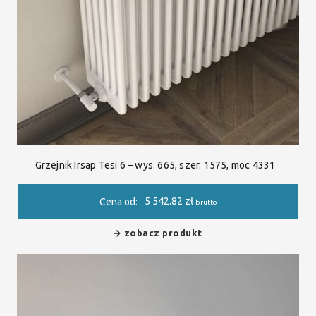
Grzejnik Irsap Tesi 6 – wys. 665, szer. 1575, moc 4331
5 542.82
zł
Cena od:
brutto
zobacz produkt