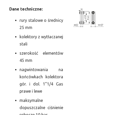
Dane
t
echniczne:
rury stalowe o średnicy
25 mm
kolektory z wytłaczanej
stali
szerokość elementów
45 mm
nagwintowania na
końcówkach kolektora
gór. i dol. 1”1/4 Gas
prawe i lewe
maksymalne
dopuszczalne ciśnienie
robocze 10 bar