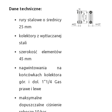
Dane
t
echniczne:
rury stalowe o średnicy
25 mm
kolektory z wytłaczanej
stali
szerokość elementów
45 mm
nagwintowania na
końcówkach kolektora
gór. i dol. 1”1/4 Gas
prawe i lewe
maksymalne
dopuszczalne ciśnienie
robocze 10 bar