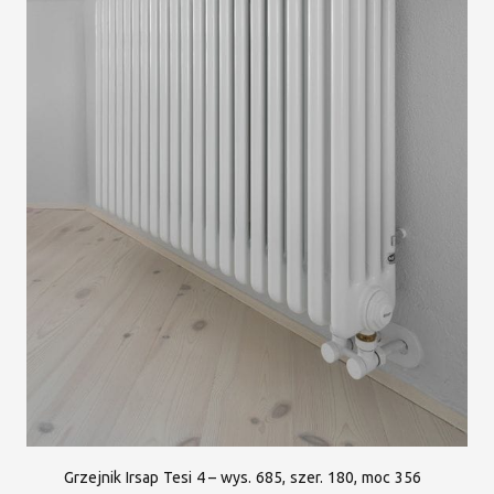
Grzejnik Irsap Tesi 4 – wys. 685, szer. 180, moc 356