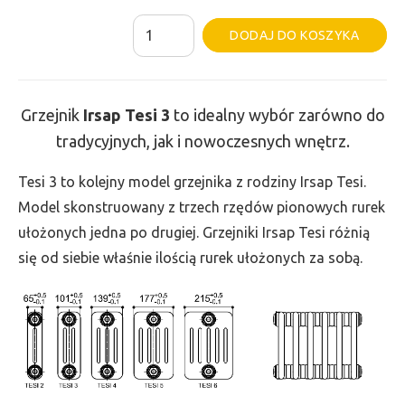
ilość
Al
DODAJ DO KOSZYKA
Grzejnik
Irsap
Tesi
Grzejnik
Irsap Tesi
3
to idealny wybór zarówno do
3
tradycyjnych, jak i nowoczesnych wnętrz.
-
wys.
Tesi 3 to kolejny model grzejnika z rodziny Irsap Tesi.
300,
Model skonstruowany z trzech rzędów pionowych rurek
szer.
ułożonych jedna po drugiej. Grzejniki Irsap Tesi różnią
900,
się od siebie właśnie ilością rurek ułożonych za sobą.
moc
650