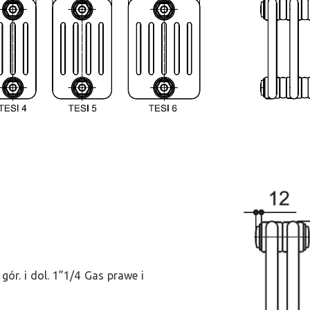
ór. i dol. 1”1/4 Gas prawe i