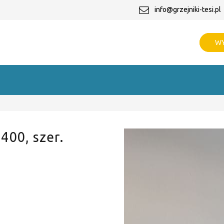
info@grzejniki-tesi.pl
WY
 400, szer.