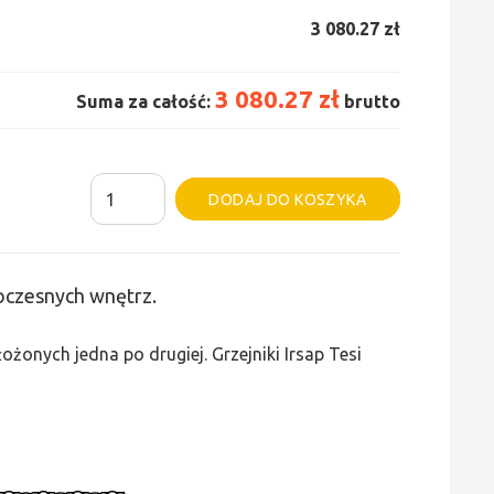
3 080.27 zł
3 080.27 zł
Suma za całość:
brutto
ilość
Alternative:
DODAJ DO KOSZYKA
Grzejnik
Irsap
Tesi
woczesnych wnętrz.
3
-
żonych jedna po drugiej. Grzejniki Irsap Tesi
wys.
400,
szer.
1800,