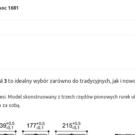
 moc 1681
si
3
to idealny wybór zarówno do tradycyjnych, jak i no
 Tesi. Model skonstruowany z trzech rzędów pionowych rurek uło
h za sobą.