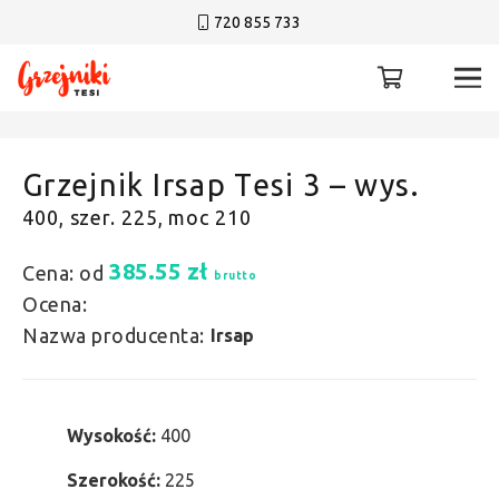
720 855 733
Grzejnik Irsap Tesi 3 – wys.
400, szer. 225, moc 210
385.55
zł
Cena: od
brutto
Ocena:
Nazwa producenta:
Irsap
Wysokość:
400
Szerokość:
225