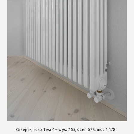
Grzejnik Irsap Tesi 4 – wys. 765, szer. 675, moc 1478