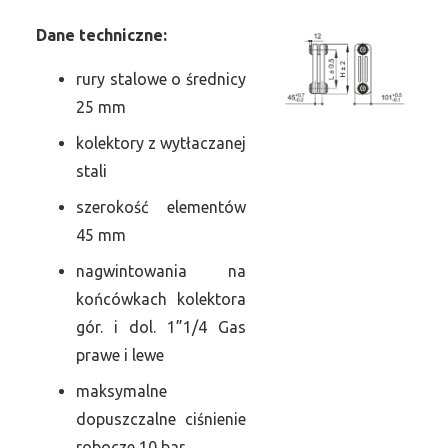
Dane
t
echniczne:
rury stalowe o średnicy
25 mm
kolektory z wytłaczanej
stali
szerokość elementów
45 mm
nagwintowania na
końcówkach kolektora
gór. i dol. 1”1/4 Gas
prawe i lewe
maksymalne
dopuszczalne ciśnienie
robocze 10 bar