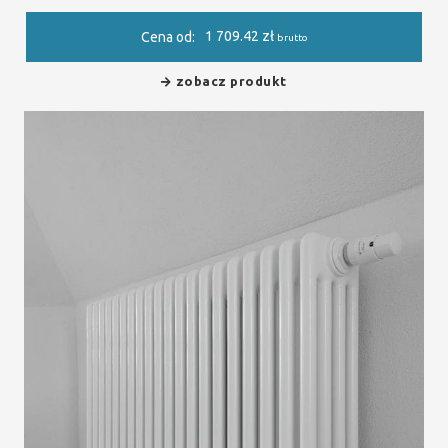
1 709.42
zł
Cena od:
brutto
zobacz produkt