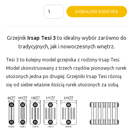
ilość
Al
DODAJ DO KOSZYKA
Grzejnik
Irsap
Tesi
Grzejnik
Irsap Tesi
3
to idealny wybór zarówno do
3
tradycyjnych, jak i nowoczesnych wnętrz.
-
wys.
Tesi 3 to kolejny model grzejnika z rodziny Irsap Tesi.
400,
Model skonstruowany z trzech rzędów pionowych rurek
szer.
ułożonych jedna po drugiej. Grzejniki Irsap Tesi różnią
225,
się od siebie właśnie ilością rurek ułożonych za sobą.
moc
210