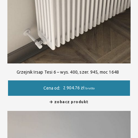
Grzejnik Irsap Tesi 6 – wys. 400, szer. 945, moc 1648
2 904.76
zł
Cena od:
brutto
zobacz produkt