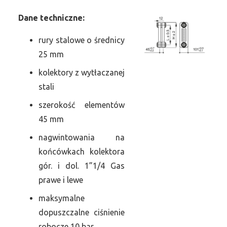
Dane
t
echniczne:
rury stalowe o średnicy
25 mm
kolektory z wytłaczanej
stali
szerokość elementów
45 mm
nagwintowania na
końcówkach kolektora
gór. i dol. 1”1/4 Gas
prawe i lewe
maksymalne
dopuszczalne ciśnienie
robocze 10 bar