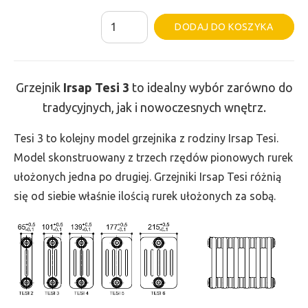
ilość
Al
DODAJ DO KOSZYKA
Grzejnik
Irsap
Tesi
Grzejnik
Irsap Tesi
3
to idealny wybór zarówno do
3
tradycyjnych, jak i nowoczesnych wnętrz.
-
wys.
Tesi 3 to kolejny model grzejnika z rodziny Irsap Tesi.
400,
Model skonstruowany z trzech rzędów pionowych rurek
szer.
ułożonych jedna po drugiej. Grzejniki Irsap Tesi różnią
405,
się od siebie właśnie ilością rurek ułożonych za sobą.
moc
378