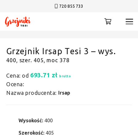
720 855 733
Grzejnik Irsap Tesi 3 – wys.
400, szer. 405, moc 378
693.71
zł
Cena: od
brutto
Ocena:
Nazwa producenta:
Irsap
Wysokość:
400
Szerokość:
405