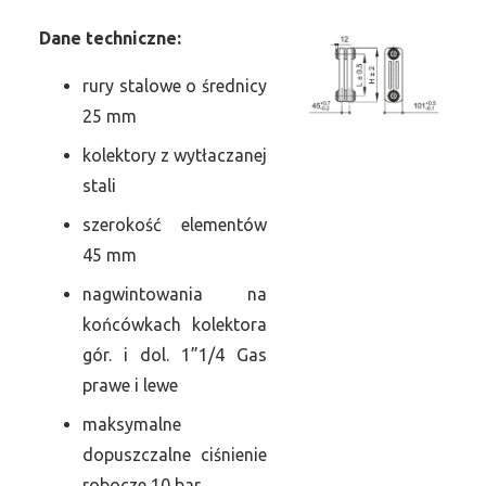
Dane
t
echniczne:
rury stalowe o średnicy
25 mm
kolektory z wytłaczanej
stali
szerokość elementów
45 mm
nagwintowania na
końcówkach kolektora
gór. i dol. 1”1/4 Gas
prawe i lewe
maksymalne
dopuszczalne ciśnienie
robocze 10 bar