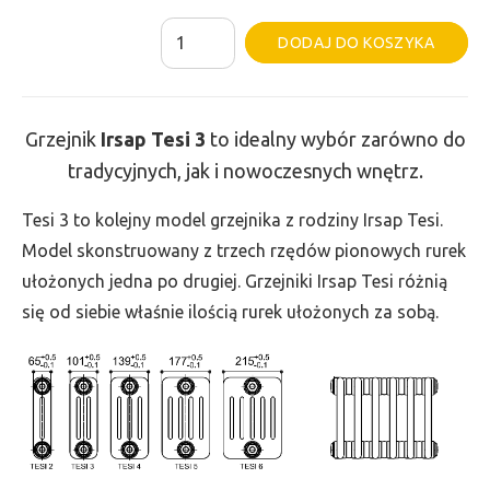
ilość
Al
DODAJ DO KOSZYKA
Grzejnik
Irsap
Tesi
Grzejnik
Irsap Tesi
3
to idealny wybór zarówno do
3
tradycyjnych, jak i nowoczesnych wnętrz.
-
wys.
Tesi 3 to kolejny model grzejnika z rodziny Irsap Tesi.
400,
Model skonstruowany z trzech rzędów pionowych rurek
szer.
ułożonych jedna po drugiej. Grzejniki Irsap Tesi różnią
585,
się od siebie właśnie ilością rurek ułożonych za sobą.
moc
546