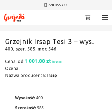
720 855 733
Grzejnik Irsap Tesi 3 – wys.
400, szer. 585, moc 546
1 001.88
zł
Cena: od
brutto
Ocena:
Nazwa producenta:
Irsap
Wysokość:
400
Szerokość:
585