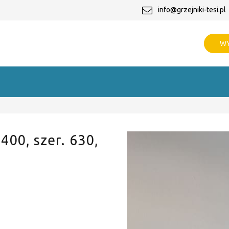
info@grzejniki-tesi.pl
WY
 400, szer. 630,