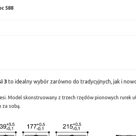
oc 588
si
3
to idealny wybór zarówno do tradycyjnych, jak i no
 Tesi. Model skonstruowany z trzech rzędów pionowych rurek uło
h za sobą.