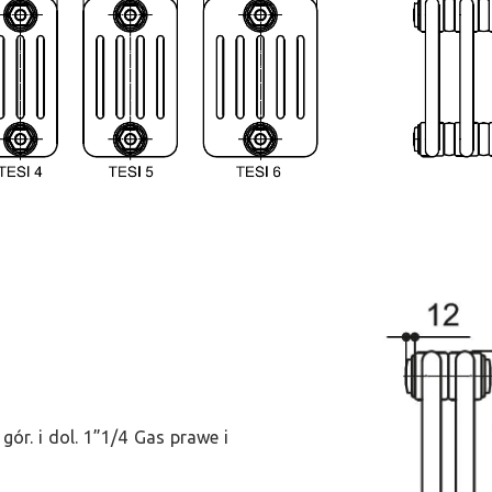
ór. i dol. 1”1/4 Gas prawe i