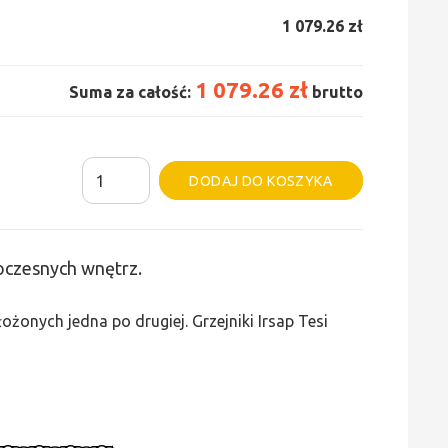
1 079.26 zł
1 079.26 zł
Suma za całość:
brutto
ilość
Alternative:
DODAJ DO KOSZYKA
Grzejnik
Irsap
Tesi
woczesnych wnętrz.
3
-
żonych jedna po drugiej. Grzejniki Irsap Tesi
wys.
400,
szer.
630,