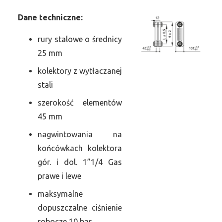
Dane
t
echniczne:
rury stalowe o średnicy
25 mm
kolektory z wytłaczanej
stali
szerokość elementów
45 mm
nagwintowania na
końcówkach kolektora
gór. i dol. 1”1/4 Gas
prawe i lewe
maksymalne
dopuszczalne ciśnienie
robocze 10 bar