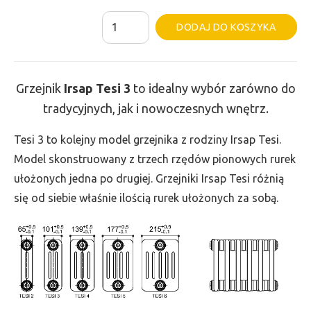
ilość
Al
DODAJ DO KOSZYKA
Grzejnik
Irsap
Tesi
Grzejnik
Irsap Tesi
3
to idealny wybór zarówno do
3
tradycyjnych, jak i nowoczesnych wnętrz.
-
wys.
Tesi 3 to kolejny model grzejnika z rodziny Irsap Tesi.
500,
Model skonstruowany z trzech rzędów pionowych rurek
szer.
ułożonych jedna po drugiej. Grzejniki Irsap Tesi różnią
1305,
się od siebie właśnie ilością rurek ułożonych za sobą.
moc
1490