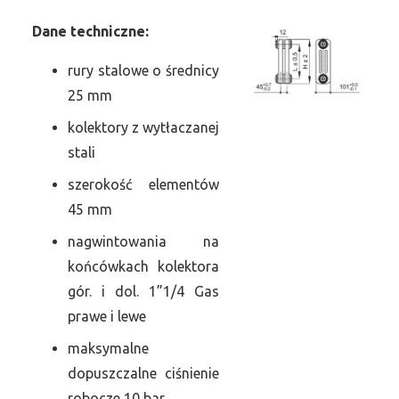
Dane
t
echniczne:
rury stalowe o średnicy
25 mm
kolektory z wytłaczanej
stali
szerokość elementów
45 mm
nagwintowania na
końcówkach kolektora
gór. i dol. 1”1/4 Gas
prawe i lewe
maksymalne
dopuszczalne ciśnienie
robocze 10 bar