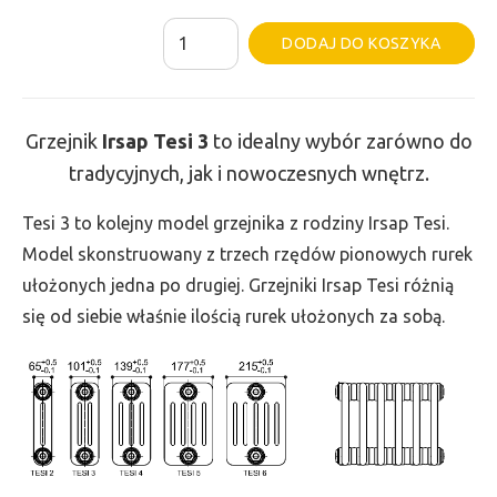
ilość
Al
DODAJ DO KOSZYKA
Grzejnik
Irsap
Tesi
Grzejnik
Irsap Tesi
3
to idealny wybór zarówno do
3
tradycyjnych, jak i nowoczesnych wnętrz.
-
wys.
Tesi 3 to kolejny model grzejnika z rodziny Irsap Tesi.
500,
Model skonstruowany z trzech rzędów pionowych rurek
szer.
ułożonych jedna po drugiej. Grzejniki Irsap Tesi różnią
1755,
się od siebie właśnie ilością rurek ułożonych za sobą.
moc
2003