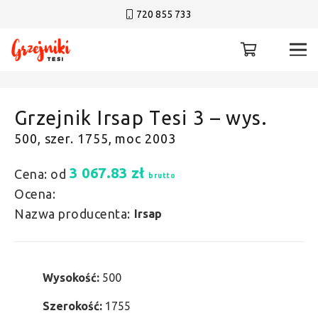
720 855 733
Grzejnik Irsap Tesi 3 – wys.
500, szer. 1755, moc 2003
3 067.83
zł
Cena: od
brutto
Ocena:
Nazwa producenta:
Irsap
Wysokość:
500
Szerokość:
1755