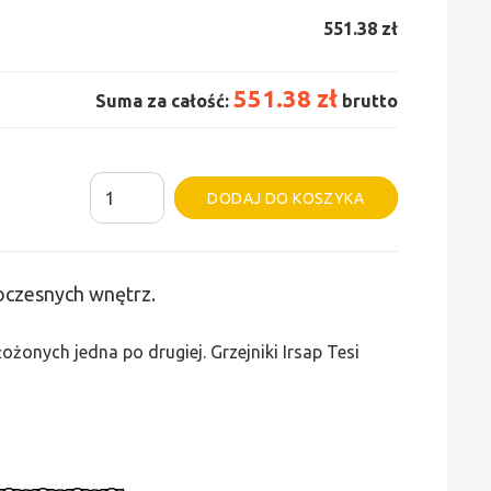
551.38 zł
551.38 zł
Suma za całość:
brutto
ilość
Alternative:
DODAJ DO KOSZYKA
Grzejnik
Irsap
Tesi
woczesnych wnętrz.
3
-
żonych jedna po drugiej. Grzejniki Irsap Tesi
wys.
500,
szer.
315,