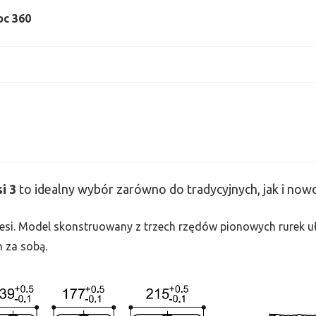
oc 360
si
3
to idealny wybór zarówno do tradycyjnych, jak i no
 Tesi. Model skonstruowany z trzech rzędów pionowych rurek uło
h za sobą.