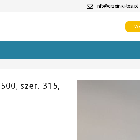
info@grzejniki-tesi.pl
WY
 500, szer. 315,