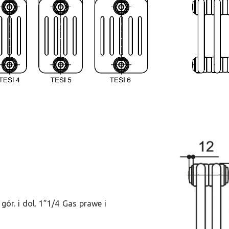
ór. i dol. 1”1/4 Gas prawe i