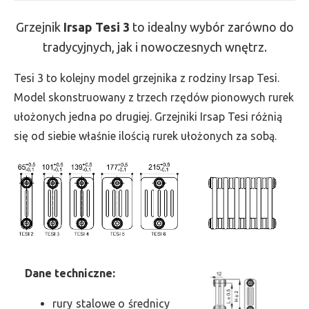
Tesi
Grzejnik
Irsap Tesi
3
to idealny wybór zarówno do
3
tradycyjnych, jak i nowoczesnych wnętrz.
-
wys.
Tesi 3 to kolejny model grzejnika z rodziny Irsap Tesi.
500,
Model skonstruowany z trzech rzędów pionowych rurek
szer.
ułożonych jedna po drugiej. Grzejniki Irsap Tesi różnią
720,
się od siebie właśnie ilością rurek ułożonych za sobą.
moc
822
Dane
t
echniczne:
rury stalowe o średnicy