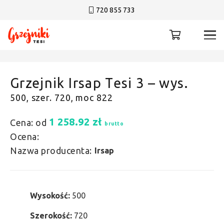
720 855 733
Grzejnik Irsap Tesi 3 – wys.
500, szer. 720, moc 822
1 258.92
zł
Cena: od
brutto
Ocena:
Nazwa producenta:
Irsap
Wysokość:
500
Szerokość:
720