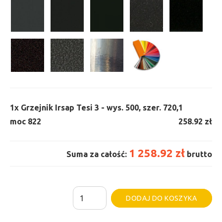
1x
Grzejnik Irsap Tesi 3 - wys. 500, szer. 720,
1
moc 822
258.92 zł
1 258.92 zł
Suma za całość:
brutto
ilość
Al
DODAJ DO KOSZYKA
Grzejnik
Irsap