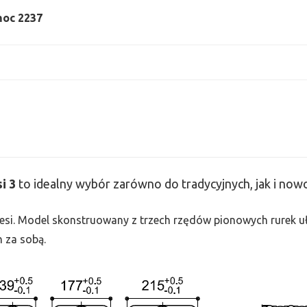
 moc 2237
si
3
to idealny wybór zarówno do tradycyjnych, jak i no
 Tesi. Model skonstruowany z trzech rzędów pionowych rurek uło
h za sobą.