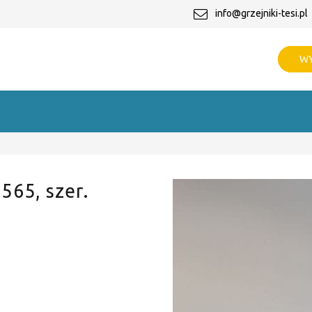
info@grzejniki-tesi.pl
WY
 565, szer.