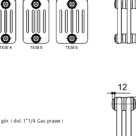
ór. i dol. 1”1/4 Gas prawe i