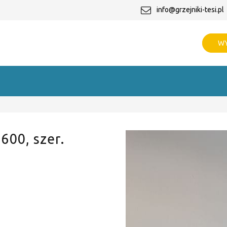
info@grzejniki-tesi.pl
WY
 600, szer.