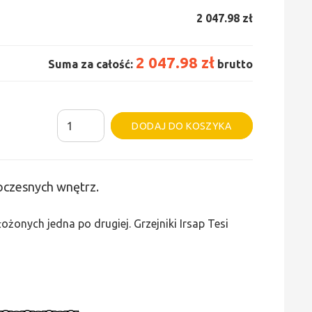
2 047.98 zł
2 047.98 zł
Suma za całość:
brutto
ilość
Alternative:
DODAJ DO KOSZYKA
Grzejnik
Irsap
Tesi
woczesnych wnętrz.
3
-
żonych jedna po drugiej. Grzejniki Irsap Tesi
wys.
600,
szer.
1125,