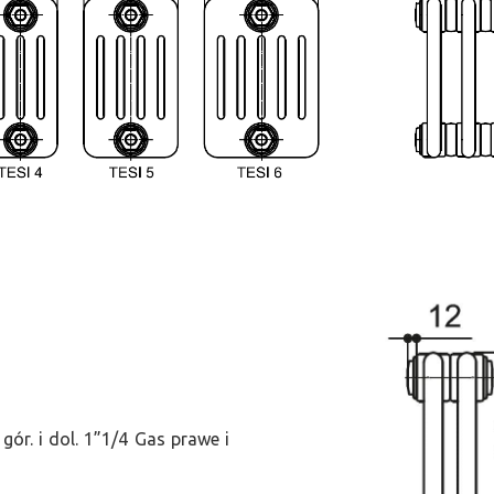
ór. i dol. 1”1/4 Gas prawe i