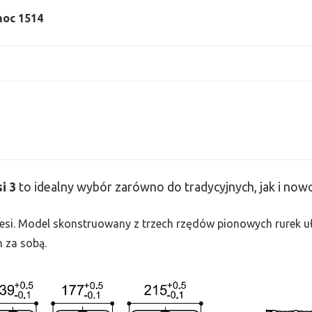
 moc 1514
si
3
to idealny wybór zarówno do tradycyjnych, jak i no
 Tesi. Model skonstruowany z trzech rzędów pionowych rurek uło
h za sobą.