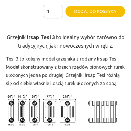
ilość
Al
DODAJ DO KOSZYKA
Grzejnik
Irsap
Tesi
Grzejnik
Irsap Tesi
3
to idealny wybór zarówno do
3
tradycyjnych, jak i nowoczesnych wnętrz.
-
wys.
Tesi 3 to kolejny model grzejnika z rodziny Irsap Tesi.
600,
Model skonstruowany z trzech rzędów pionowych rurek
szer.
ułożonych jedna po drugiej. Grzejniki Irsap Tesi różnią
1620,
się od siebie właśnie ilością rurek ułożonych za sobą.
moc
2181