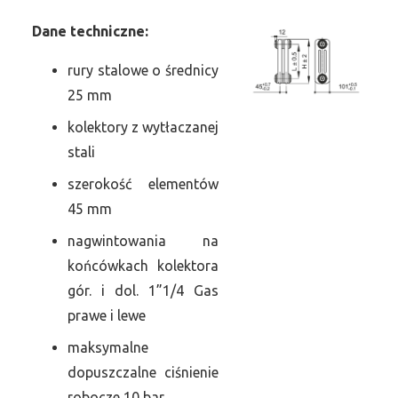
Dane
t
echniczne:
rury stalowe o średnicy
25 mm
kolektory z wytłaczanej
stali
szerokość elementów
45 mm
nagwintowania na
końcówkach kolektora
gór. i dol. 1”1/4 Gas
prawe i lewe
maksymalne
dopuszczalne ciśnienie
robocze 10 bar