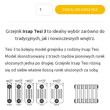
ilość
Al
DODAJ DO KOSZYKA
Grzejnik
Irsap
Tesi
Grzejnik
Irsap Tesi
3
to idealny wybór zarówno do
3
tradycyjnych, jak i nowoczesnych wnętrz.
-
wys.
Tesi 3 to kolejny model grzejnika z rodziny Irsap Tesi.
600,
Model skonstruowany z trzech rzędów pionowych rurek
szer.
ułożonych jedna po drugiej. Grzejniki Irsap Tesi różnią
1710,
się od siebie właśnie ilością rurek ułożonych za sobą.
moc
2302