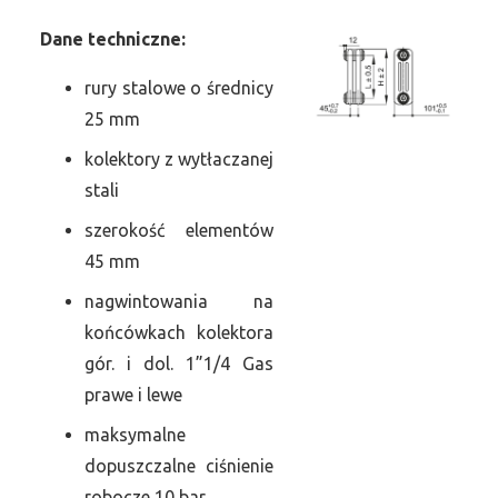
Dane
t
echniczne:
rury stalowe o średnicy
25 mm
kolektory z wytłaczanej
stali
szerokość elementów
45 mm
nagwintowania na
końcówkach kolektora
gór. i dol. 1”1/4 Gas
prawe i lewe
maksymalne
dopuszczalne ciśnienie
robocze 10 bar