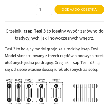
ilość
Al
DODAJ DO KOSZYKA
Grzejnik
Irsap
Tesi
Grzejnik
Irsap Tesi
3
to idealny wybór zarówno do
3
tradycyjnych, jak i nowoczesnych wnętrz.
-
wys.
Tesi 3 to kolejny model grzejnika z rodziny Irsap Tesi.
665,
Model skonstruowany z trzech rzędów pionowych rurek
szer.
ułożonych jedna po drugiej. Grzejniki Irsap Tesi różnią
1170,
się od siebie właśnie ilością rurek ułożonych za sobą.
moc
1730