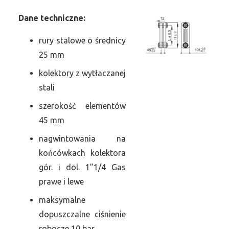
Dane
t
echniczne:
rury stalowe o średnicy
25 mm
kolektory z wytłaczanej
stali
szerokość elementów
45 mm
nagwintowania na
końcówkach kolektora
gór. i dol. 1”1/4 Gas
prawe i lewe
maksymalne
dopuszczalne ciśnienie
robocze 10 bar