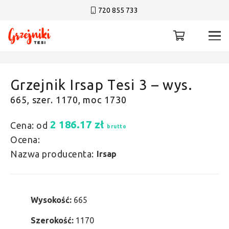
720 855 733
Grzejnik Irsap Tesi 3 – wys.
665, szer. 1170, moc 1730
2 186.17
zł
Cena: od
brutto
Ocena:
Nazwa producenta:
Irsap
Wysokość:
665
Szerokość:
1170