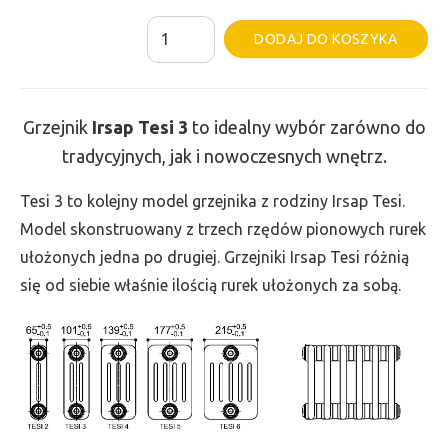
ilość
Al
DODAJ DO KOSZYKA
Grzejnik
Irsap
Tesi
Grzejnik
Irsap Tesi
3
to idealny wybór zarówno do
3
tradycyjnych, jak i nowoczesnych wnętrz.
-
wys.
Tesi 3 to kolejny model grzejnika z rodziny Irsap Tesi.
665,
Model skonstruowany z trzech rzędów pionowych rurek
szer.
ułożonych jedna po drugiej. Grzejniki Irsap Tesi różnią
1395,
się od siebie właśnie ilością rurek ułożonych za sobą.
moc
2062