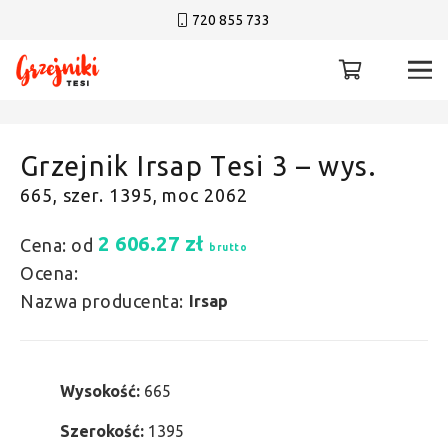
720 855 733
Grzejnik Irsap Tesi 3 – wys.
665, szer. 1395, moc 2062
2 606.27
zł
Cena: od
brutto
Ocena:
Nazwa producenta:
Irsap
Wysokość:
665
Szerokość:
1395