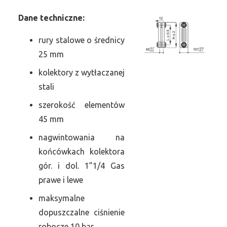
Dane
t
echniczne:
rury stalowe o średnicy
25 mm
kolektory z wytłaczanej
stali
szerokość elementów
45 mm
nagwintowania na
końcówkach kolektora
gór. i dol. 1”1/4 Gas
prawe i lewe
maksymalne
dopuszczalne ciśnienie
robocze 10 bar