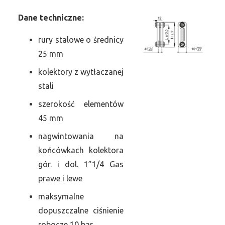
Dane
t
echniczne:
rury stalowe o średnicy
25 mm
kolektory z wytłaczanej
stali
szerokość elementów
45 mm
nagwintowania na
końcówkach kolektora
gór. i dol. 1”1/4 Gas
prawe i lewe
maksymalne
dopuszczalne ciśnienie
robocze 10 bar