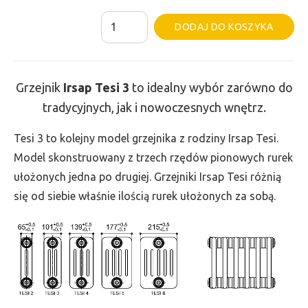
ilość
Al
DODAJ DO KOSZYKA
Grzejnik
Irsap
Tesi
Grzejnik
Irsap Tesi
3
to idealny wybór zarówno do
3
tradycyjnych, jak i nowoczesnych wnętrz.
-
wys.
Tesi 3 to kolejny model grzejnika z rodziny Irsap Tesi.
665,
Model skonstruowany z trzech rzędów pionowych rurek
szer.
ułożonych jedna po drugiej. Grzejniki Irsap Tesi różnią
675,
się od siebie właśnie ilością rurek ułożonych za sobą.
moc
998