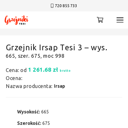
720 855 733
Grzejnik Irsap Tesi 3 – wys.
665, szer. 675, moc 998
1 261.68
zł
Cena: od
brutto
Ocena:
Nazwa producenta:
Irsap
Wysokość:
665
Szerokość:
675