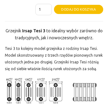
ilość
Al
DODAJ DO KOSZYKA
Grzejnik
Irsap
Tesi
Grzejnik
Irsap Tesi
3
to idealny wybór zarówno do
3
tradycyjnych, jak i nowoczesnych wnętrz.
-
wys.
Tesi 3 to kolejny model grzejnika z rodziny Irsap Tesi.
665,
Model skonstruowany z trzech rzędów pionowych rurek
szer.
ułożonych jedna po drugiej. Grzejniki Irsap Tesi różnią
855,
się od siebie właśnie ilością rurek ułożonych za sobą.
moc
1264