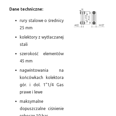
Dane
t
echniczne:
rury stalowe o średnicy
25 mm
kolektory z wytłaczanej
stali
szerokość elementów
45 mm
nagwintowania na
końcówkach kolektora
gór. i dol. 1”1/4 Gas
prawe i lewe
maksymalne
dopuszczalne ciśnienie
robocze 10 bar