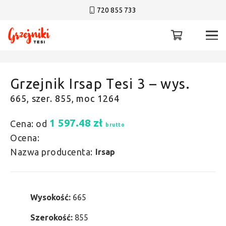
720 855 733
Grzejnik Irsap Tesi 3 – wys.
665, szer. 855, moc 1264
1 597.48
zł
Cena: od
brutto
Ocena:
Nazwa producenta:
Irsap
Wysokość:
665
Szerokość:
855