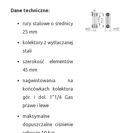
Dane
t
echniczne:
rury stalowe o średnicy
25 mm
kolektory z wytłaczanej
stali
szerokość elementów
45 mm
nagwintowania na
końcówkach kolektora
gór. i dol. 1”1/4 Gas
prawe i lewe
maksymalne
dopuszczalne ciśnienie
robocze 10 bar