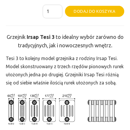
ilość
Al
DODAJ DO KOSZYKA
Grzejnik
Irsap
Tesi
Grzejnik
Irsap Tesi
3
to idealny wybór zarówno do
3
tradycyjnych, jak i nowoczesnych wnętrz.
-
wys.
Tesi 3 to kolejny model grzejnika z rodziny Irsap Tesi.
685,
Model skonstruowany z trzech rzędów pionowych rurek
szer.
ułożonych jedna po drugiej. Grzejniki Irsap Tesi różnią
1080,
się od siebie właśnie ilością rurek ułożonych za sobą.
moc
1640