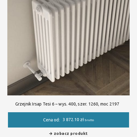
Grzejnik Irsap Tesi 6 – wys. 400, szer. 1260, moc 2197
3 872.10
zł
Cena od:
brutto
zobacz produkt