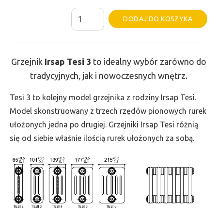
ilość
Al
DODAJ DO KOSZYKA
Grzejnik
Irsap
Tesi
Grzejnik
Irsap Tesi
3
to idealny wybór zarówno do
3
tradycyjnych, jak i nowoczesnych wnętrz.
-
wys.
Tesi 3 to kolejny model grzejnika z rodziny Irsap Tesi.
685,
Model skonstruowany z trzech rzędów pionowych rurek
szer.
ułożonych jedna po drugiej. Grzejniki Irsap Tesi różnią
1575,
się od siebie właśnie ilością rurek ułożonych za sobą.
moc
2392