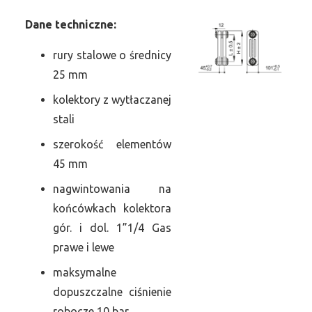
Dane
t
echniczne:
rury stalowe o średnicy
25 mm
kolektory z wytłaczanej
stali
szerokość elementów
45 mm
nagwintowania na
końcówkach kolektora
gór. i dol. 1”1/4 Gas
prawe i lewe
maksymalne
dopuszczalne ciśnienie
robocze 10 bar