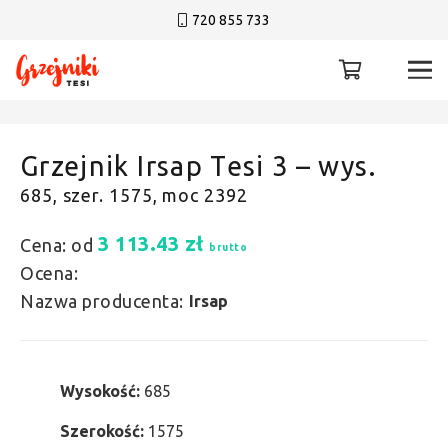
720 855 733
Grzejnik Irsap Tesi 3 – wys.
685, szer. 1575, moc 2392
3 113.43
zł
Cena: od
brutto
Ocena:
Nazwa producenta:
Irsap
Wysokość:
685
Szerokość:
1575