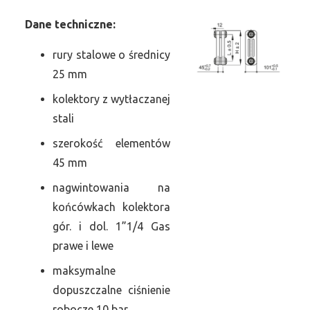
Dane
t
echniczne:
rury stalowe o średnicy
25 mm
kolektory z wytłaczanej
stali
szerokość elementów
45 mm
nagwintowania na
końcówkach kolektora
gór. i dol. 1”1/4 Gas
prawe i lewe
maksymalne
dopuszczalne ciśnienie
robocze 10 bar