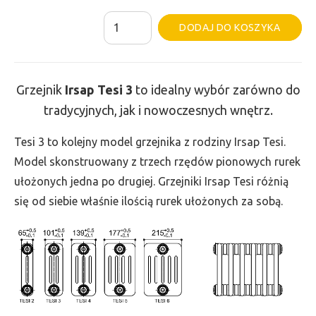
ilość
Al
DODAJ DO KOSZYKA
Grzejnik
Irsap
Tesi
Grzejnik
Irsap Tesi
3
to idealny wybór zarówno do
3
tradycyjnych, jak i nowoczesnych wnętrz.
-
wys.
Tesi 3 to kolejny model grzejnika z rodziny Irsap Tesi.
685,
Model skonstruowany z trzech rzędów pionowych rurek
szer.
ułożonych jedna po drugiej. Grzejniki Irsap Tesi różnią
675,
się od siebie właśnie ilością rurek ułożonych za sobą.
moc
1025