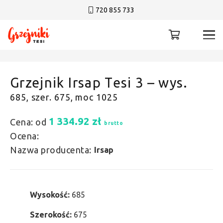
720 855 733
Grzejnik Irsap Tesi 3 – wys.
685, szer. 675, moc 1025
1 334.92
zł
Cena: od
brutto
Ocena:
Nazwa producenta:
Irsap
Wysokość:
685
Szerokość:
675