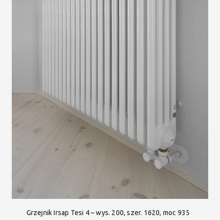
Grzejnik Irsap Tesi 4 – wys. 200, szer. 1620, moc 935