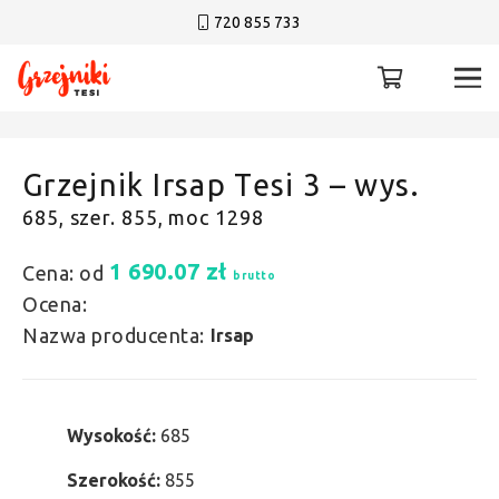
720 855 733
Grzejnik Irsap Tesi 3 – wys.
685, szer. 855, moc 1298
1 690.07
zł
Cena: od
brutto
Ocena:
Nazwa producenta:
Irsap
Wysokość:
685
Szerokość:
855