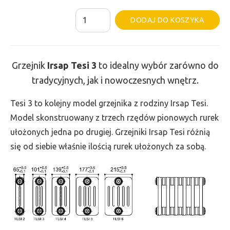
ilość
Al
DODAJ DO KOSZYKA
Grzejnik
Irsap
Tesi
Grzejnik
Irsap Tesi
3
to idealny wybór zarówno do
3
tradycyjnych, jak i nowoczesnych wnętrz.
-
wys.
Tesi 3 to kolejny model grzejnika z rodziny Irsap Tesi.
685,
Model skonstruowany z trzech rzędów pionowych rurek
szer.
ułożonych jedna po drugiej. Grzejniki Irsap Tesi różnią
855,
się od siebie właśnie ilością rurek ułożonych za sobą.
moc
1298