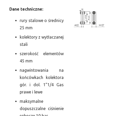
Dane
t
echniczne:
rury stalowe o średnicy
25 mm
kolektory z wytłaczanej
stali
szerokość elementów
45 mm
nagwintowania na
końcówkach kolektora
gór. i dol. 1”1/4 Gas
prawe i lewe
maksymalne
dopuszczalne ciśnienie
robocze 10 bar