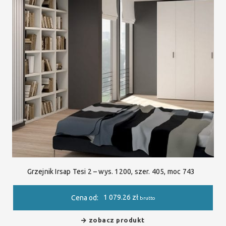
Grzejnik Irsap Tesi 2 – wys. 1200, szer. 405, moc 743
1 079.26
zł
Cena od:
brutto
zobacz produkt