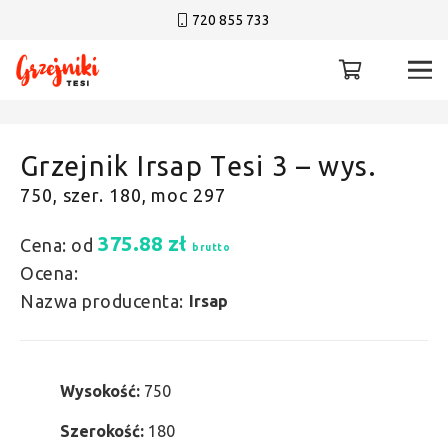
720 855 733
Grzejnik Irsap Tesi 3 – wys.
750, szer. 180, moc 297
375.88
zł
Cena: od
brutto
Ocena:
Nazwa producenta:
Irsap
Wysokość:
750
Szerokość:
180