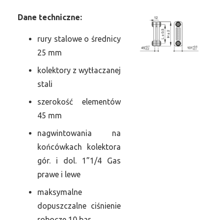
Dane
t
echniczne:
rury stalowe o średnicy
25 mm
kolektory z wytłaczanej
stali
szerokość elementów
45 mm
nagwintowania na
końcówkach kolektora
gór. i dol. 1”1/4 Gas
prawe i lewe
maksymalne
dopuszczalne ciśnienie
robocze 10 bar