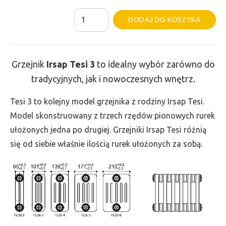
ilość
Al
DODAJ DO KOSZYKA
Grzejnik
Irsap
Tesi
Grzejnik
Irsap Tesi
3
to idealny wybór zarówno do
3
tradycyjnych, jak i nowoczesnych wnętrz.
-
wys.
Tesi 3 to kolejny model grzejnika z rodziny Irsap Tesi.
750,
Model skonstruowany z trzech rzędów pionowych rurek
szer.
ułożonych jedna po drugiej. Grzejniki Irsap Tesi różnią
180,
się od siebie właśnie ilością rurek ułożonych za sobą.
moc
297