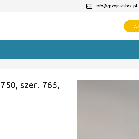
info@grzejniki-tesi.pl
WY
 750, szer. 765,