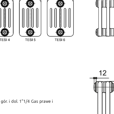
ór. i dol. 1”1/4 Gas prawe i