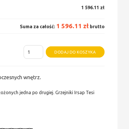
1 596.11 zł
1 596.11 zł
Suma za całość:
brutto
ilość
Alternative:
DODAJ DO KOSZYKA
Grzejnik
Irsap
Tesi
woczesnych wnętrz.
3
-
żonych jedna po drugiej. Grzejniki Irsap Tesi
wys.
750,
szer.
765,