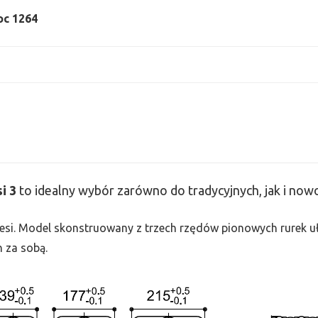
moc 1264
si
3
to idealny wybór zarówno do tradycyjnych, jak i no
 Tesi. Model skonstruowany z trzech rzędów pionowych rurek uło
h za sobą.