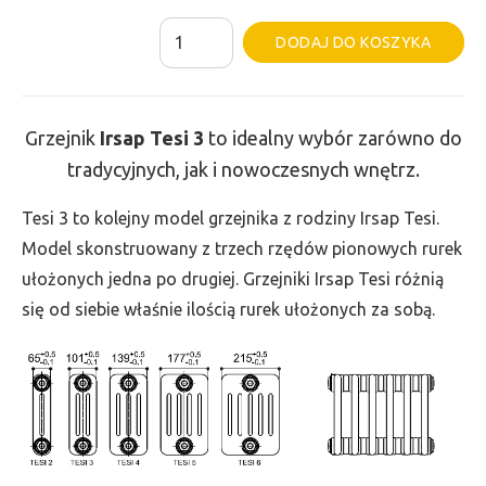
ilość
Al
DODAJ DO KOSZYKA
Grzejnik
Irsap
Tesi
Grzejnik
Irsap Tesi
3
to idealny wybór zarówno do
3
tradycyjnych, jak i nowoczesnych wnętrz.
-
wys.
Tesi 3 to kolejny model grzejnika z rodziny Irsap Tesi.
865,
Model skonstruowany z trzech rzędów pionowych rurek
szer.
ułożonych jedna po drugiej. Grzejniki Irsap Tesi różnią
450,
się od siebie właśnie ilością rurek ułożonych za sobą.
moc
846