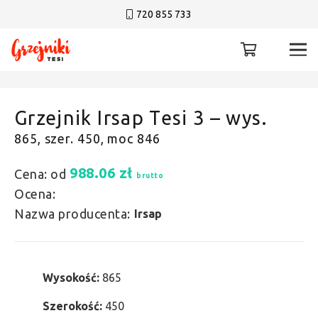
720 855 733
Grzejnik Irsap Tesi 3 – wys.
865, szer. 450, moc 846
988.06
zł
Cena: od
brutto
Ocena:
Nazwa producenta:
Irsap
Wysokość:
865
Szerokość:
450