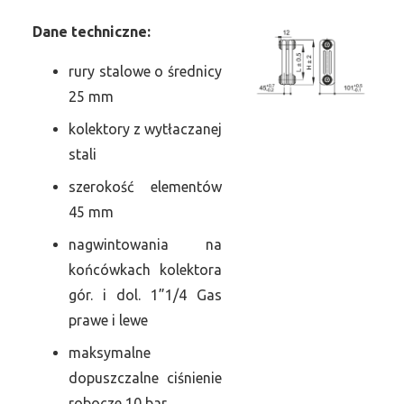
Dane
t
echniczne:
rury stalowe o średnicy
25 mm
kolektory z wytłaczanej
stali
szerokość elementów
45 mm
nagwintowania na
końcówkach kolektora
gór. i dol. 1”1/4 Gas
prawe i lewe
maksymalne
dopuszczalne ciśnienie
robocze 10 bar