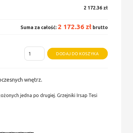
2 172.36 zł
2 172.36 zł
Suma za całość:
brutto
ilość
Alternative:
DODAJ DO KOSZYKA
Grzejnik
Irsap
Tesi
woczesnych wnętrz.
3
-
żonych jedna po drugiej. Grzejniki Irsap Tesi
wys.
865,
szer.
990,