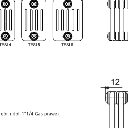
ór. i dol. 1”1/4 Gas prawe i