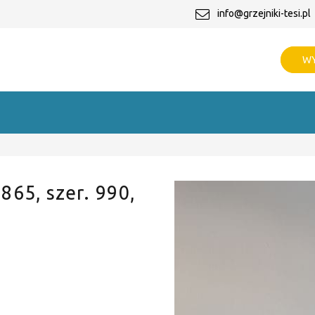
info@grzejniki-tesi.pl
WY
 865, szer. 990,