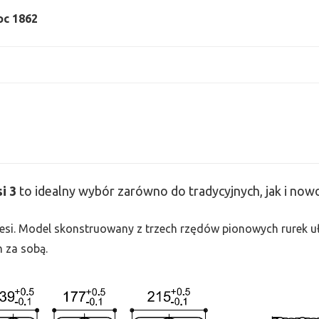
moc 1862
si
3
to idealny wybór zarówno do tradycyjnych, jak i no
 Tesi. Model skonstruowany z trzech rzędów pionowych rurek uło
h za sobą.