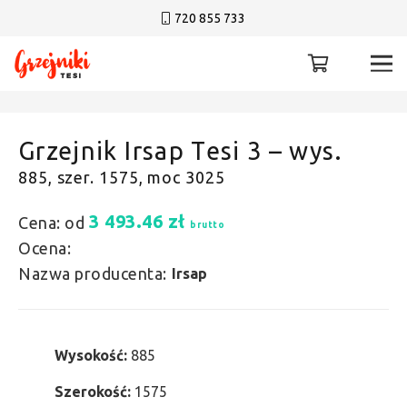
720 855 733
Grzejnik Irsap Tesi 3 – wys.
885, szer. 1575, moc 3025
3 493.46
zł
Cena: od
brutto
Ocena:
Nazwa producenta:
Irsap
Wysokość:
885
Szerokość:
1575