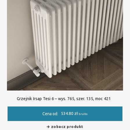
Grzejnik Irsap Tesi 6 – wys. 765, szer. 135, moc 421
534.80
zł
Cena od:
brutto
zobacz produkt