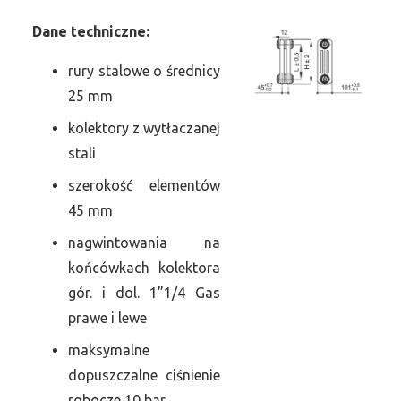
Dane
t
echniczne:
rury stalowe o średnicy
25 mm
kolektory z wytłaczanej
stali
szerokość elementów
45 mm
nagwintowania na
końcówkach kolektora
gór. i dol. 1”1/4 Gas
prawe i lewe
maksymalne
dopuszczalne ciśnienie
robocze 10 bar