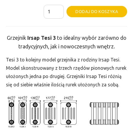
ilość
Al
DODAJ DO KOSZYKA
Grzejnik
Irsap
Tesi
Grzejnik
Irsap Tesi
3
to idealny wybór zarówno do
3
tradycyjnych, jak i nowoczesnych wnętrz.
-
wys.
Tesi 3 to kolejny model grzejnika z rodziny Irsap Tesi.
885,
Model skonstruowany z trzech rzędów pionowych rurek
szer.
ułożonych jedna po drugiej. Grzejniki Irsap Tesi różnią
1575,
się od siebie właśnie ilością rurek ułożonych za sobą.
moc
3025