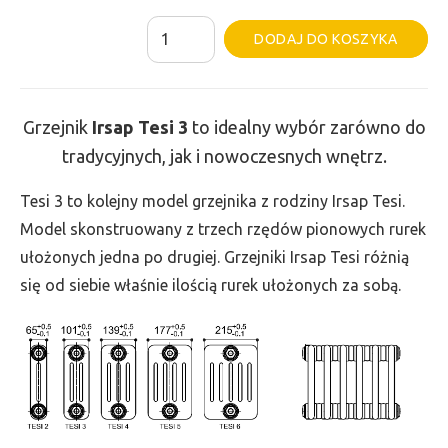
ilość
Al
DODAJ DO KOSZYKA
Grzejnik
Irsap
Tesi
Grzejnik
Irsap Tesi
3
to idealny wybór zarówno do
3
tradycyjnych, jak i nowoczesnych wnętrz.
-
wys.
Tesi 3 to kolejny model grzejnika z rodziny Irsap Tesi.
885,
Model skonstruowany z trzech rzędów pionowych rurek
szer.
ułożonych jedna po drugiej. Grzejniki Irsap Tesi różnią
1665,
się od siebie właśnie ilością rurek ułożonych za sobą.
moc
3198