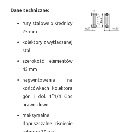
Dane
t
echniczne:
rury stalowe o średnicy
25 mm
kolektory z wytłaczanej
stali
szerokość elementów
45 mm
nagwintowania na
końcówkach kolektora
gór. i dol. 1”1/4 Gas
prawe i lewe
maksymalne
dopuszczalne ciśnienie
robocze 10 bar