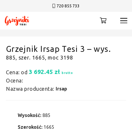
720 855 733
Grzejnik Irsap Tesi 3 – wys.
885, szer. 1665, moc 3198
3 692.45
zł
Cena: od
brutto
Ocena:
Nazwa producenta:
Irsap
Wysokość:
885
Szerokość:
1665