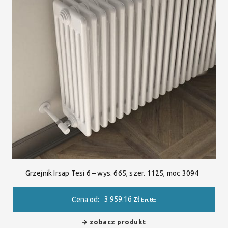
Grzejnik Irsap Tesi 6 – wys. 665, szer. 1125, moc 3094
3 959.16
zł
Cena od:
brutto
zobacz produkt